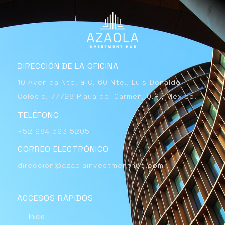
DIRECCIÓN DE LA OFICINA
10 Avenida Nte. & C. 60 Nte., Luis Donaldo
Colosio, 77728 Playa del Carmen, Q.R., México.
TELÉFONO
+52 984 593 5205
CORREO ELECTRÓNICO
direccion@azaolainvestmenthub.com
ACCESOS RÁPIDOS
Inicio